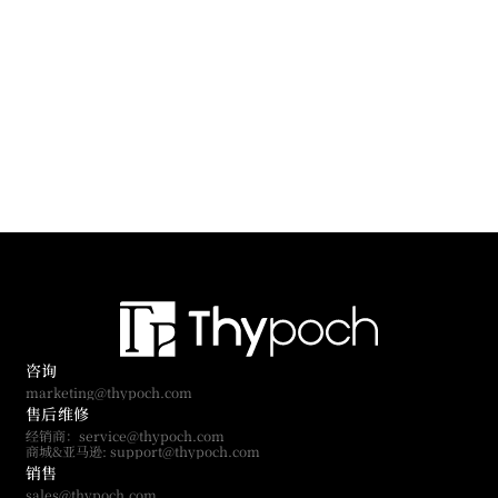
咨询
marketing@thypoch.com
售后维修
经销商：service@thypoch.com
商城&亚马逊: support@thypoch.com
销售
sales@thypoch.com