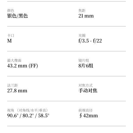
颜色
焦距
银色/黑色
21 mm
卡口
光圈
M
f/3.5 - f/22
最大像面
镜片组
43.2 mm (FF)
8片6组
法兰距
对焦方式
27.8 mm
手动对焦
视角 （对角线/水平/垂直）
前端直径
90.6° / 80.2° / 58.5°
∮42mm