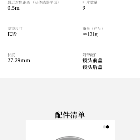
最近对焦距离 （从传感器平面）
叶片数量
0.5m
9
滤镜尺寸
重量（产品）
E39
≈131g 
长度
附带配件
27.29mm
镜头前盖
镜头后盖
配件清单