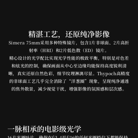
精湛工艺，还原纯净影像
Simera 75mm采用多种特殊镜片，包含1片非球面、2片高折
射率（HRI）和2片低色散（ED）镜片。
精心设计的光学配比实现光学性能的极致平衡，特别是对色差
和炫光的控制，确保画面从中心至边缘均能保持高度锐利清
晰，真实还原自然色彩，细节纹理淋漓尽显。Thypoch高精度
Simera 75mm
的非球面工艺几乎完全消除了“洋葱圈”现象，呈现纯净通透
@Jonas Dyhr Rask
的焦外散景，减少视觉干扰，增强影像的氛围感和层次感。
一脉相承的电影级光学
16片光圈叶片，确保在f/1.4至f/16的任何光圈档位下都能保持