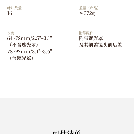
叶片数量
重量（产品）
16
≈372g
长度
附带配件
64~78mm/2.5"~3.1"
附带遮光罩
（不含遮光罩）
及其前盖镜头前后盖
78~92mm/3.1"~3.6"
（含遮光罩）
配件清单