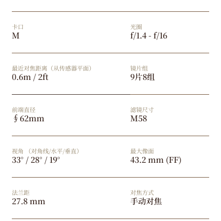
卡口
光圈
M
f/1.4 - f/16
最近对焦距离（从传感器平面）
镜片组
0.6m / 2ft
9片8组
前端直径
滤镜尺寸
∮62mm
M58
视角 （对角线/水平/垂直）
最大像面
33° / 28° / 19°
43.2 mm (FF)
法兰距
对焦方式
27.8 mm
手动对焦