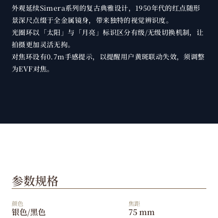
外观延续Simera系列的复古典雅设计，1950年代的红点随形
景深尺点缀于全金属镜身，带来独特的视觉辨识度。
光圈环以「太阳」与「月亮」标识区分有级/无级切换机制，让
拍摄更加灵活无拘。
对焦环设有0.7m手感提示，以提醒用户黄斑联动失效，须调整
为EVF对焦。
参数规格
颜色
焦距
银色/黑色
75 mm