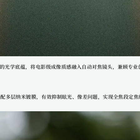
LM的光学底蕴，将电影级成像质感融入自动对焦镜头，兼顾专
搭配多层纳米镀膜，有效抑制眩光、像差问题，实现全焦段定焦