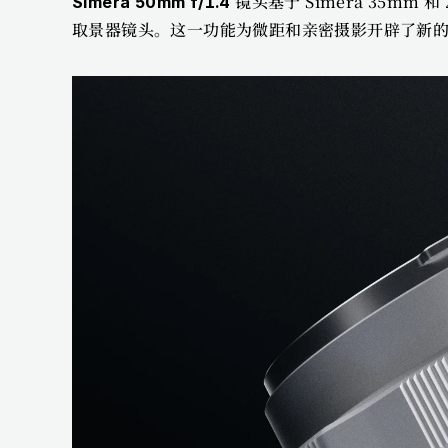
 镜头基于 Simera 35mm
Simera 50mm f/1.4
取景器镜头。这一功能为微距和亲密摄影开辟了新的可