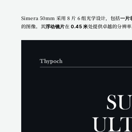
Simera 50mm 采用 8 片 6 组光学设计，包括
一片
的图像。其
在 
处提供卓越的分辨率
浮动镜片
0.45 米