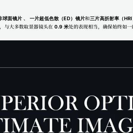
、
和
非球面镜片 
 一片超低色散（ED）镜片
三片高折射率（HRI
，与大多数取景器镜头在 
处的表现相当，确保始终如一
0.9 米